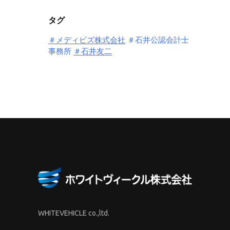
タグ
＃メディビズ株式会社
＃石井公認会計士
事務所
＃石井友二
WHITEVEHICLE co.,ltd.