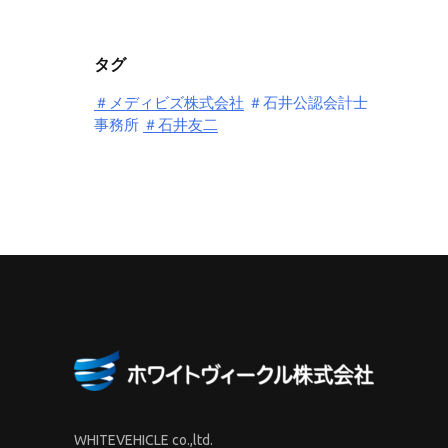
タグ
＃メディビズ株式会社
＃石井公認会計士
事務所
＃石井友二
WHITEVEHICLE co.,ltd.